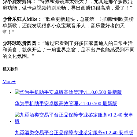
@小鹿爱剪辑：
“特效和滤镜库太强大了，尤其是那个多段混
剪功能，做卡点视频特别流畅，导出画质也很高清，爱了！”
@音乐狂人Mike：
“歌单更新超快，总能第一时间听到欧美榜
单新歌，还能发现很多小众宝藏音乐人，音乐爱好者的天
堂！”
@环球吃货圆圆：
“通过它看到了好多国家普通人的日常生活
和美食，就像开启了一扇世界之窗，足不出户也能感受到不同
的文化氛围。”
相关软件
More
+
华为手机助手安卓版高效管理v11.0.0.500 最新版
九觅酒类交易平台正品保障专业鉴定服务v1.2.40 安卓版