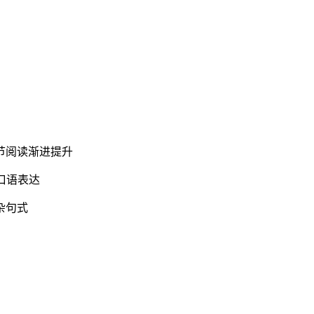
节阅读渐进提升
口语表达
杂句式