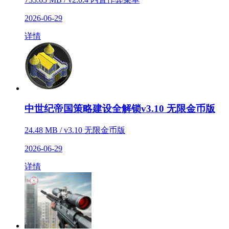
2026-06-29
详情
中世纪帝国策略建设全解锁v3.10 无限金币版
24.48 MB / v3.10 无限金币版
2026-06-29
详情