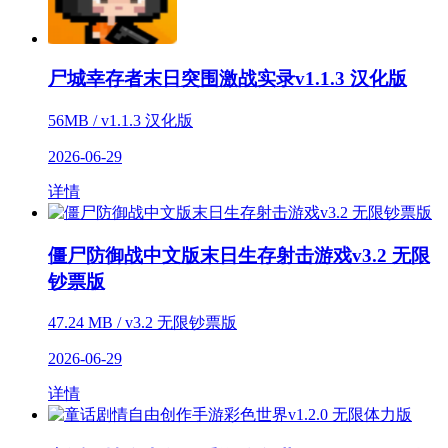
尸城幸存者末日突围激战实录v1.1.3 汉化版
56MB / v1.1.3 汉化版
2026-06-29
详情
僵尸防御战中文版末日生存射击游戏v3.2 无限
钞票版
47.24 MB / v3.2 无限钞票版
2026-06-29
详情