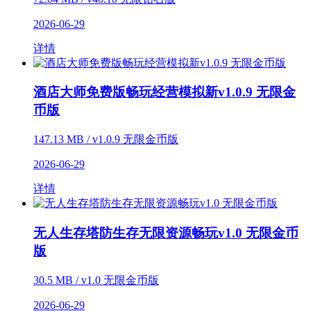
2026-06-29
详情
酒店大师免费版畅玩经营模拟新v1.0.9 无限金
币版
147.13 MB / v1.0.9 无限金币版
2026-06-29
详情
无人生存塔防生存无限资源畅玩v1.0 无限金币
版
30.5 MB / v1.0 无限金币版
2026-06-29