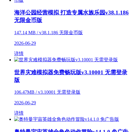
海洋公园经营模拟 打造专属水族乐园v38.1.186
无限金币版
147.14 MB / v38.1.186 无限金币版
2026-06-29
详情
世界灾难模拟器免费畅玩版v3.10001 无需登录
版
106.47MB / v3.10001 无需登录版
2026-06-29
详情
奥特曼宇宙英雄全角色动作冒险v14.1.0 免广告