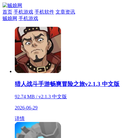
首页
手机游戏
手机软件
文章资讯
贼娘网
手机游戏
猎人战斗手游畅爽冒险之旅v2.1.3 中文版
92.74 MB / v2.1.3 中文版
2026-06-29
详情