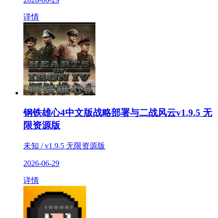
详情
钢铁雄心4中文版战略部署与二战风云v1.9.5 无
限资源版
未知 / v1.9.5 无限资源版
2026-06-29
详情