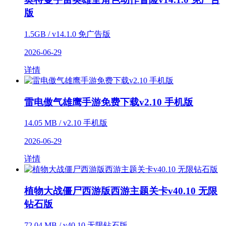
版
1.5GB / v14.1.0 免广告版
2026-06-29
详情
雷电傲气雄鹰手游免费下载v2.10 手机版
14.05 MB / v2.10 手机版
2026-06-29
详情
植物大战僵尸西游版西游主题关卡v40.10 无限
钻石版
72.04 MB / v40.10 无限钻石版