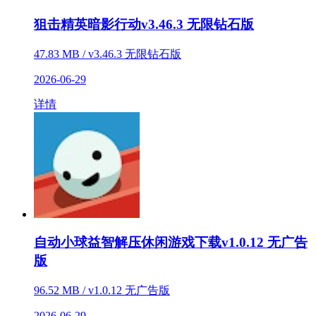
狙击精英暗影行动v3.46.3 无限钻石版
47.83 MB / v3.46.3 无限钻石版
2026-06-29
详情
自动小球益智解压休闲游戏下载v1.0.12 无广告
版
96.52 MB / v1.0.12 无广告版
2026-06-29