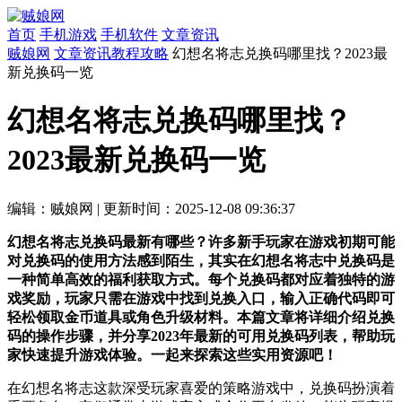
首页
手机游戏
手机软件
文章资讯
贼娘网
文章资讯
教程攻略
幻想名将志兑换码哪里找？2023最
新兑换码一览
幻想名将志兑换码哪里找？
2023最新兑换码一览
编辑：贼娘网
|
更新时间：2025-12-08 09:36:37
幻想名将志兑换码最新有哪些？许多新手玩家在游戏初期可能
对兑换码的使用方法感到陌生，其实在幻想名将志中兑换码是
一种简单高效的福利获取方式。每个兑换码都对应着独特的游
戏奖励，玩家只需在游戏中找到兑换入口，输入正确代码即可
轻松领取金币道具或角色升级材料。本篇文章将详细介绍兑换
码的操作步骤，并分享2023年最新的可用兑换码列表，帮助玩
家快速提升游戏体验。一起来探索这些实用资源吧！
在幻想名将志这款深受玩家喜爱的策略游戏中，兑换码扮演着