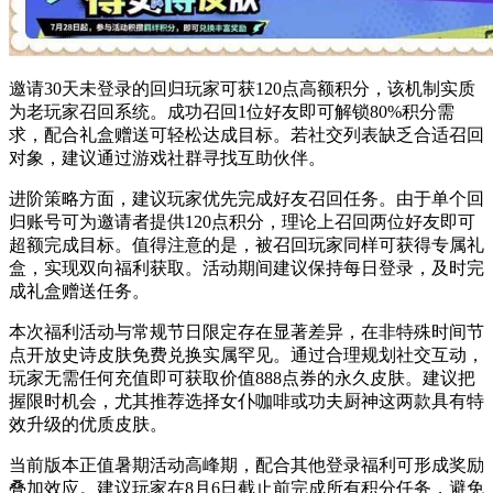
邀请30天未登录的回归玩家可获120点高额积分，该机制实质
为老玩家召回系统。成功召回1位好友即可解锁80%积分需
求，配合礼盒赠送可轻松达成目标。若社交列表缺乏合适召回
对象，建议通过游戏社群寻找互助伙伴。
进阶策略方面，建议玩家优先完成好友召回任务。由于单个回
归账号可为邀请者提供120点积分，理论上召回两位好友即可
超额完成目标。值得注意的是，被召回玩家同样可获得专属礼
盒，实现双向福利获取。活动期间建议保持每日登录，及时完
成礼盒赠送任务。
本次福利活动与常规节日限定存在显著差异，在非特殊时间节
点开放史诗皮肤免费兑换实属罕见。通过合理规划社交互动，
玩家无需任何充值即可获取价值888点券的永久皮肤。建议把
握限时机会，尤其推荐选择女仆咖啡或功夫厨神这两款具有特
效升级的优质皮肤。
当前版本正值暑期活动高峰期，配合其他登录福利可形成奖励
叠加效应。建议玩家在8月6日截止前完成所有积分任务，避免