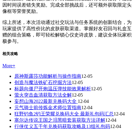
因时间误差错失奖励。完成全部挑战后，还可额外获取限定头
像框等荣誉奖励。
综上所述，本次活动通过社交玩法与任务系统的创新结合，为
玩家提供了高性价比的皮肤获取渠道。掌握好友召回与礼盒互
赠的组合策略，即可轻松解锁心仪史诗皮肤，建议全体玩家积
极参与。
相关攻略
More
+
原神斯露莎功能解析与操作指南
12-05
创造与魔法铁矿石挖掘方法
12-05
标题向僵尸开炮温压弹技能效果解析
12-05
萤火突击血清获取方法全解
12-05
妄想山海2022最新兑换码大全
12-04
元气骑士前传炼金术师位置指南
12-04
狂野钓鱼2钓王荣耀兑换码大全 最新礼包码汇总
12-04
塞尔达传说王国之泪黑暗套装获取方法详解
12-04
行侠仗义五千年兑换码获取攻略及13组礼包码
12-04