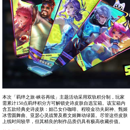
本次「羁绊之旅·峡谷再续」主题活动采用双轨积分制，玩家
需累计150点羁绊积分方可解锁史诗皮肤自选宝箱。该宝箱内
含五款经典史诗皮肤：妲己女仆咖啡、程咬金功夫厨神、甄姬
冰雪圆舞曲、亚瑟心灵战警及蔡文姬舞动绿茵。尽管这些皮肤
上线时间较早，但其精良的制作品质仍具有极高收藏价值。