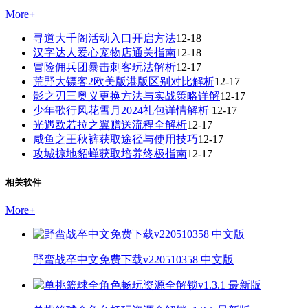
More
+
寻道大千阁活动入口开启方法
12-18
汉字达人爱心宠物店通关指南
12-18
冒险佣兵团暴击刺客玩法解析
12-17
荒野大镖客2欧美版港版区别对比解析
12-17
影之刃三奥义更换方法与实战策略详解
12-17
少年歌行风花雪月2024礼包详情解析
12-17
光遇欧若拉之翼赠送流程全解析
12-17
咸鱼之王秋裤获取途径与使用技巧
12-17
攻城掠地貂蝉获取培养终极指南
12-17
相关软件
More
+
野蛮战卒中文免费下载v220510358 中文版