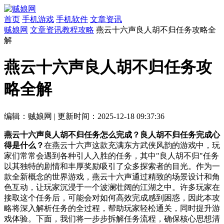
首页
手机游戏
手机软件
文章资讯
贼娘网
文章资讯
教程攻略
燕云十六声良人胡不归任务攻略全
解
燕云十六声良人胡不归任务攻
略全解
编辑：贼娘网
|
更新时间：2025-12-18 09:37:36
燕云十六声良人胡不归任务怎么完成？良人胡不归任务完成心
得是什么？
在燕云十六声这款充满东方武侠风韵的游戏中，玩
家们常常会遇到各种引人入胜的任务，其中"良人胡不归"任务
以其独特的剧情和丰厚奖励吸引了众多探索者的目光。作为一
款全新概念的世界游戏，燕云十六声通过精致的场景设计和角
色互动，让玩家沉浸于一个波澜壮阔的江湖之中。许多玩家在
接取这个任务后，可能会对如何高效完成感到困惑，因此本攻
略将深入解析任务的全过程，帮助玩家轻松通关，同时提升游
戏体验。下面，我们将一步步拆解任务流程，确保核心思想清