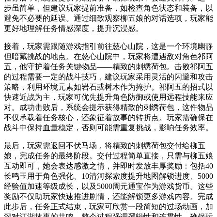
步虽简单，但建议玩家提前准备，如检查角色状态和装备，以
避免不必要的延误。通过细致观察柳五娘的对话选项，玩家能
更好地理解任务情感深度，提升沉浸感。
接着，玩家需跟随游戏指引前往慈心山院，这是一个环境幽静
但暗藏挑战的地点。在慈心山院中，玩家将遭遇敌对角色祁阿
五，他守护着任务关键物品——精致的刺绣荷包。击败祁阿五
的过程需要一定的战斗技巧，建议玩家采用灵活的闪避和攻击
策略，利用环境元素如岩石或树木作为掩护。祁阿五的招式以
快速近战为主，玩家可优先提升角色防御或使用远程技能来应
对。成功击败后，系统会提示获得精致的刺绣荷包，这件物品
不仅承载着任务核心，还象征着故事的转折点。玩家需确保在
战斗中保持血量稳定，否则可能需重复挑战，影响任务效率。
最后，玩家需返回不伏马场，将精致的刺绣荷包交付给柳五
娘，完成任务的最终阶段。交付过程简单直接，只需与柳五娘
互动即可，她会表达感激之情，并即时发放丰厚奖励：包括40
长鸣玉用于角色强化、10清河探索度提升地图解锁进度、5000
经验值加速等级成长，以及5000周元通宝作为游戏货币。这些
奖励不仅助玩家快速推进剧情，还能解锁更多游戏内容。完成
此步后，任务正式结束，玩家可欣赏一段简短的过场动画，加
深对江湖故事的共鸣。整个过程强调逻辑性和连贯性，确保玩