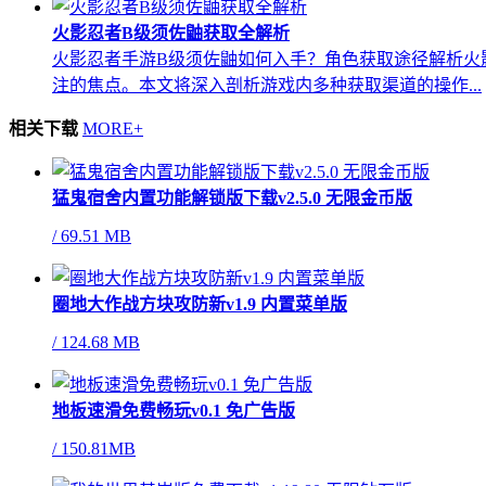
火影忍者B级须佐鼬获取全解析
火影忍者手游B级须佐鼬如何入手？角色获取途径解析火
注的焦点。本文将深入剖析游戏内多种获取渠道的操作...
相关下载
MORE+
猛鬼宿舍内置功能解锁版下载v2.5.0 无限金币版
/
69.51 MB
圈地大作战方块攻防新v1.9 内置菜单版
/
124.68 MB
地板速滑免费畅玩v0.1 免广告版
/
150.81MB