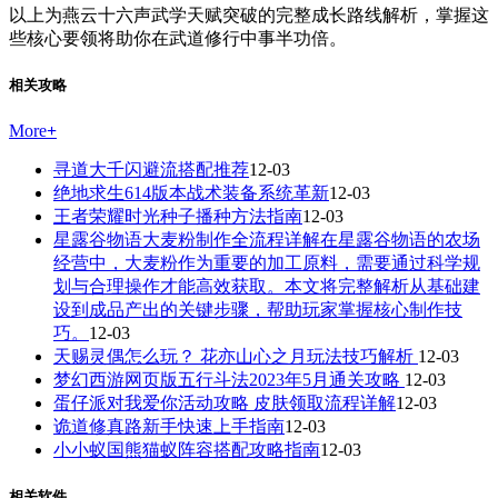
以上为燕云十六声武学天赋突破的完整成长路线解析，掌握这
些核心要领将助你在武道修行中事半功倍。
相关攻略
More
+
寻道大千闪避流搭配推荐
12-03
绝地求生614版本战术装备系统革新
12-03
王者荣耀时光种子播种方法指南
12-03
星露谷物语大麦粉制作全流程详解在星露谷物语的农场
经营中，大麦粉作为重要的加工原料，需要通过科学规
划与合理操作才能高效获取。本文将完整解析从基础建
设到成品产出的关键步骤，帮助玩家掌握核心制作技
巧。
12-03
天赐灵偶怎么玩？ 花亦山心之月玩法技巧解析
12-03
梦幻西游网页版五行斗法2023年5月通关攻略
12-03
蛋仔派对我爱你活动攻略 皮肤领取流程详解
12-03
诡道修真路新手快速上手指南
12-03
小小蚁国熊猫蚁阵容搭配攻略指南
12-03
相关软件