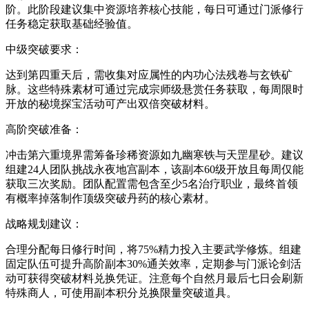
阶。此阶段建议集中资源培养核心技能，每日可通过门派修行
任务稳定获取基础经验值。
中级突破要求：
达到第四重天后，需收集对应属性的内功心法残卷与玄铁矿
脉。这些特殊素材可通过完成宗师级悬赏任务获取，每周限时
开放的秘境探宝活动可产出双倍突破材料。
高阶突破准备：
冲击第六重境界需筹备珍稀资源如九幽寒铁与天罡星砂。建议
组建24人团队挑战永夜地宫副本，该副本60级开放且每周仅能
获取三次奖励。团队配置需包含至少5名治疗职业，最终首领
有概率掉落制作顶级突破丹药的核心素材。
战略规划建议：
合理分配每日修行时间，将75%精力投入主要武学修炼。组建
固定队伍可提升高阶副本30%通关效率，定期参与门派论剑活
动可获得突破材料兑换凭证。注意每个自然月最后七日会刷新
特殊商人，可使用副本积分兑换限量突破道具。