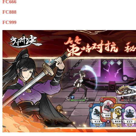
FC666
FC888
FC999