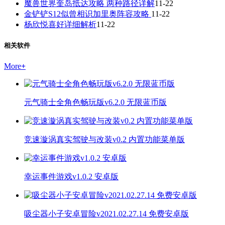
魔兽世界奎岛抵达攻略 两种路径详解
11-22
金铲铲S12似曾相识加里奥阵容攻略
11-22
杨欣悦喜好详细解析
11-22
相关软件
More
+
元气骑士全角色畅玩版v6.2.0 无限蓝币版
竞速漩涡真实驾驶与改装v0.2 内置功能菜单版
幸运事件游戏v1.0.2 安卓版
吸尘器小子安卓冒险v2021.02.27.14 免费安卓版