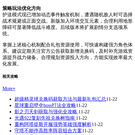
策略玩法优化方向
护送模式现已增加动态事件触发机制，遭遇随机敌人时可选择
战术规避或正面交战。新版加入环境交互元素，合理利用地形
障碍可显著降低战斗难度。后续版本将扩展剧情分支选项系
统。
掌握上述核心机制配合礼包资源使用，可快速构建强力角色体
系。建议定期关注官方公告获取新增兑换码，及时补充游戏资
源提升战力储备。合理规划资源投入方向，方能实现效率最大
化发展。
相关攻略
More
+
超级精灵球兑换码获取方法与最新礼包汇总
11-22
星球重启壁垒boss打法全攻略
11-22
影之刃天剑获取与强化全攻略
11-22
光遇922复刻先祖兑换树指南
11-22
重构阿塔提斯开服强势英雄强度解析
11-22
守塔不能停高胜率阵容组合方案
11-22