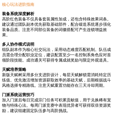
核心玩法进阶指南
装备系统深度解析
高阶红色装备不仅具备套装属性加成，还包含特殊效果词条。
建议通过团队副本优先获取基础部件，配合锻造系统逐步强化
装备品质。注意不同部位装备的词缀搭配可产生连锁增益效
果。
多人协作模式说明
组队副本作为核心社交玩法，采用动态难度匹配机制。队伍成
员需合理分配职业定位，建议配置至少一名控制系角色应对首
领阶段技能。成功通关可获得专属成就奖励与限定外观道具。
天赋培养策略
新版天赋树采用多分支进阶设计，每层天赋解锁需消耗特定历
练值。优先激活增加资源获取效率的基础天赋，后期根据战斗
风格选择专精路线。注意天赋重置功能存在三天冷却周期。
门派系统运营技巧
加入门派后每日完成宗门任务可积累贡献值，用于兑换稀有宠
物与特殊心法。每周门派竞赛中表现优异者可获得双倍资源奖
励，建议组建固定队伍参与高阶挑战。