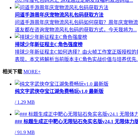
2023年度礼包码总汇 游戏通过定期发放福利激活码增...
问道手游周年庆宠物流风礼包码获取方法
问道手游周年庆宠物流风礼包码如何获取？周年庆宠物流
道友都在咨询宠物流风礼包码的获取方式，今天我将为...
排球少年新征程主C角色强度榜
排球少年新征程主C如何选择？由火帧工作室正版授权的
表现，本文将解析当前版本主C角色实战价值与培养优先..
相关下载
MORE+
纯文字武侠夺宝江湖免费畅玩v1.0 最新版
/
1.29 MB
### 标题生成正中靶心无限钻石免实名版v24.1 无限体力
/
91.9 MB