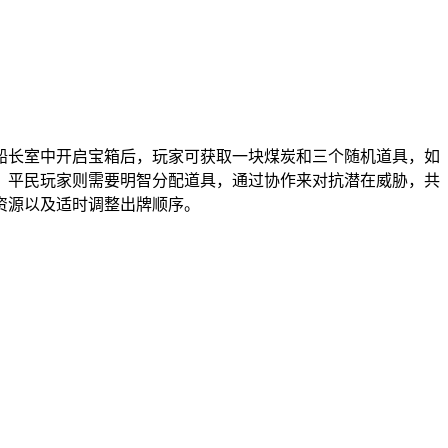
船长室中开启宝箱后，玩家可获取一块煤炭和三个随机道具，如
；平民玩家则需要明智分配道具，通过协作来对抗潜在威胁，共
资源以及适时调整出牌顺序。