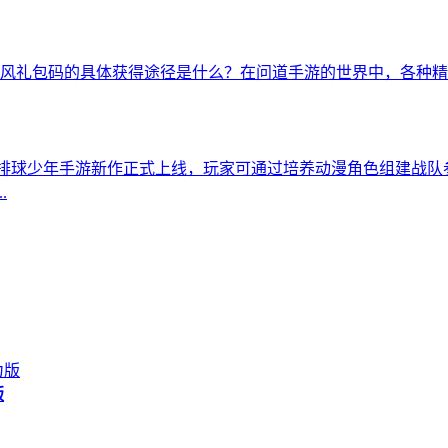
风礼包码的具体获得途径是什么？在问道手游的世界中，各种精
排球少年手游新作正式上线，玩家可通过培养动漫角色组建战队
.
版