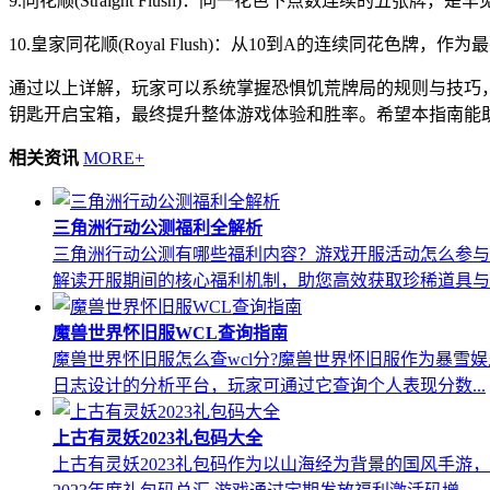
9.同花顺(Straight Flush)：同一花色下点数连续的五张
10.皇家同花顺(Royal Flush)：从10到A的连续同花色
通过以上详解，玩家可以系统掌握恐惧饥荒牌局的规则与技巧
钥匙开启宝箱，最终提升整体游戏体验和胜率。希望本指南能
相关资讯
MORE+
三角洲行动公测福利全解析
三角洲行动公测有哪些福利内容？游戏开服活动怎么参与
解读开服期间的核心福利机制，助您高效获取珍稀道具与..
魔兽世界怀旧服WCL查询指南
魔兽世界怀旧服怎么查wcl分?魔兽世界怀旧服作为暴雪娱乐
日志设计的分析平台，玩家可通过它查询个人表现分数...
上古有灵妖2023礼包码大全
上古有灵妖2023礼包码作为以山海经为背景的国风手