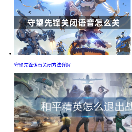
守望先锋语音关闭方法详解