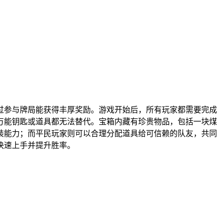
过参与牌局能获得丰厚奖励。游戏开始后，所有玩家都需要完成
万能钥匙或道具都无法替代。宝箱内藏有珍贵物品，包括一块煤
装能力；而平民玩家则可以合理分配道具给可信赖的队友，共同
快速上手并提升胜率。