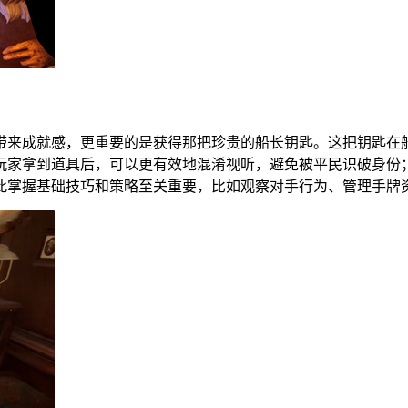
带来成就感，更重要的是获得那把珍贵的船长钥匙。这把钥匙在
玩家拿到道具后，可以更有效地混淆视听，避免被平民识破身份
此掌握基础技巧和策略至关重要，比如观察对手行为、管理手牌