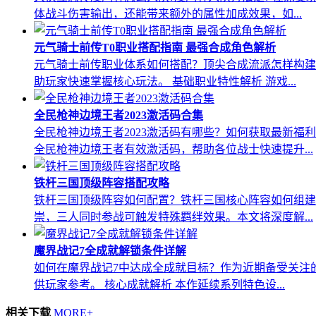
体战斗伤害输出，还能带来额外的属性加成效果，如...
元气骑士前传T0职业搭配指南 最强合成角色解析
元气骑士前传职业体系如何搭配？顶尖合成流派怎样构建
助玩家快速掌握核心玩法。 基础职业特性解析 游戏...
全民枪神边境王者2023激活码合集
全民枪神边境王者2023激活码有哪些？如何获取最新福
全民枪神边境王者有效激活码，帮助各位战士快速提升...
铁杆三国顶级阵容搭配攻略
铁杆三国顶级阵容如何配置？铁杆三国核心阵容如何组建
崇，三人同时参战可触发特殊羁绊效果。本文将深度解...
魔界战记7全成就解锁条件详解
如何在魔界战记7中达成全成就目标？作为近期备受关注
供玩家参考。 核心成就解析 本作延续系列特色设...
相关下载
MORE+