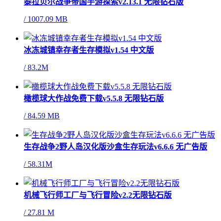
泰拉贝尔战争帝国手游探索v2.13.1 无限钻石版
/
1007.09 MB
冰冻城镇幸存者生存模拟v1.54 中文版
/
83.2M
橄榄球大作战免费下载v5.5.8 无限钻石版
/
84.59 MB
生存战争2野人岛汉化版沙盒生存玩法v6.6.6 无广告版
/
58.31M
机械飞行师工厂与飞行冒险v2.2无限钻石版
/
27.81 M