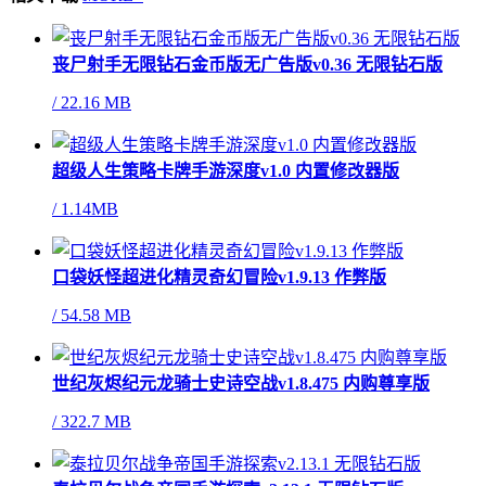
丧尸射手无限钻石金币版无广告版v0.36 无限钻石版
/
22.16 MB
超级人生策略卡牌手游深度v1.0 内置修改器版
/
1.14MB
口袋妖怪超进化精灵奇幻冒险v1.9.13 作弊版
/
54.58 MB
世纪灰烬纪元龙骑士史诗空战v1.8.475 内购尊享版
/
322.7 MB