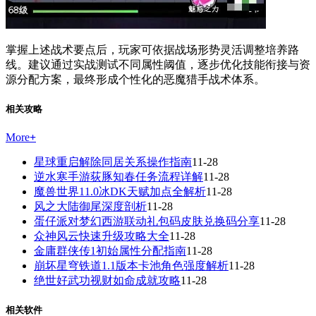
掌握上述战术要点后，玩家可依据战场形势灵活调整培养路
线。建议通过实战测试不同属性阈值，逐步优化技能衔接与资
源分配方案，最终形成个性化的恶魔猎手战术体系。
相关攻略
More
+
星球重启解除同居关系操作指南
11-28
逆水寒手游荻豚知春任务流程详解
11-28
魔兽世界11.0冰DK天赋加点全解析
11-28
风之大陆御尾深度剖析
11-28
蛋仔派对梦幻西游联动礼包码皮肤兑换码分享
11-28
众神风云快速升级攻略大全
11-28
金庸群侠传1初始属性分配指南
11-28
崩坏星穹铁道1.1版本卡池角色强度解析
11-28
绝世好武功视财如命成就攻略
11-28
相关软件