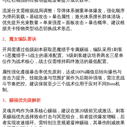
与红石戒指的经验增益能显著提升成长效率。
流派分支需根据战局调整：导弹体系侧重单体爆发，强化顺序
为弹药装载＞基础攻击＞暴击属性；激光体系擅长群体清场，
优先提升光束数量＞单束强度＞面板攻击＞暴击概率。建议根
据关卡怪物类型动态切换战术形态。
2、魔女编队要诀
开局需通过低级副本获取恶魔猎手专属赐福，编队采用1刺客
+1恶魔猎手+1战士的基准配置。S级刺客建议培养两名三星单
位作为战术核心，战士仅需维持羁绊激活的最低配置。
属性强化遵循暴击率优先原则，达成100%阈值后转向爆伤与
攻击力提升。技能急速与范围扩展作为后期补强项，需注意战
斗节奏把控。建议保留至少三个战术位用于应对不同Boss机
制。
3、赐福优先级解析
灵魂共鸣作为体系核心赐福，建议在第20级前完成激活。刺客
系赐福优先选择致命打击与冥思组合，前者提供爆发增幅，后
者实现攻速循环。需特别注意规避凝神赐福，其暴伤削减效果