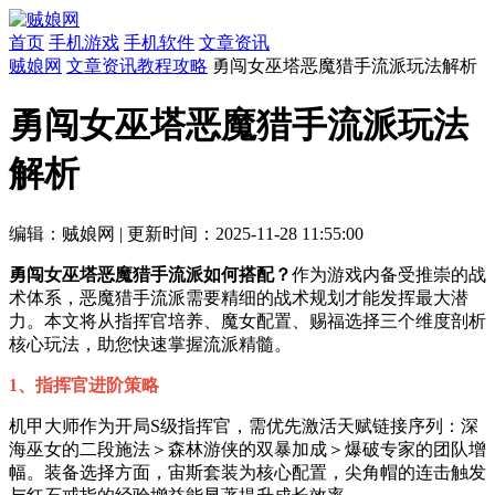
首页
手机游戏
手机软件
文章资讯
贼娘网
文章资讯
教程攻略
勇闯女巫塔恶魔猎手流派玩法解析
勇闯女巫塔恶魔猎手流派玩法
解析
编辑：贼娘网
|
更新时间：2025-11-28 11:55:00
勇闯女巫塔恶魔猎手流派如何搭配？
作为游戏内备受推崇的战
术体系，恶魔猎手流派需要精细的战术规划才能发挥最大潜
力。本文将从指挥官培养、魔女配置、赐福选择三个维度剖析
核心玩法，助您快速掌握流派精髓。
1、指挥官进阶策略
机甲大师作为开局S级指挥官，需优先激活天赋链接序列：深
海巫女的二段施法＞森林游侠的双暴加成＞爆破专家的团队增
幅。装备选择方面，宙斯套装为核心配置，尖角帽的连击触发